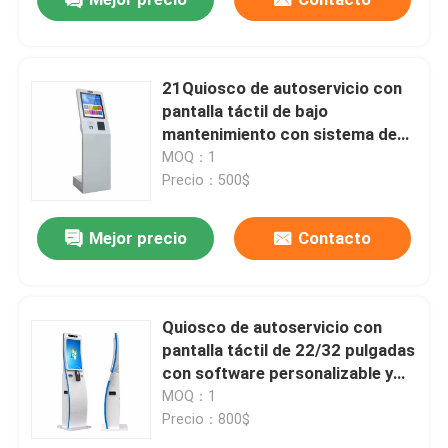
21Quiosco de autoservicio con
pantalla táctil de bajo
mantenimiento con sistema de
quiosco interactivo
MOQ：1
Precio：500$
PRESENTACIóN
Mejor precio
Contacto
Quiosco de autoservicio con
pantalla táctil de 22/32 pulgadas
con software personalizable y
soporte multipago para
MOQ：1
estaciones de servicio
Precio：800$
automatizadas