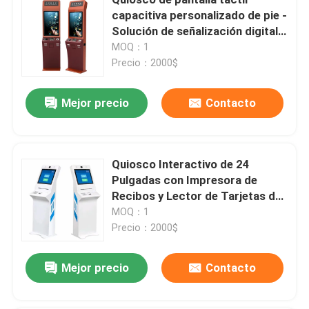
capacitiva personalizado de pie -
Solución de señalización digital
Pida una cita
de autoservicio
MOQ：1
Precio：2000$
Quiosco de autoservicio con pantalla táctil
Mejor precio
Contacto
Quiosco de autocontrol
Quiosco Interactivo de 24
Quiosco de pedidos automáticos
Pulgadas con Impresora de
Recibos y Lector de Tarjetas de
Sistema postal de autoservicio
Identificación para Aplicaciones
MOQ：1
de Autoservicio
Precio：2000$
Quiosco de Digitaces de la pantalla táctil
Mejor precio
Contacto
Display de pantalla táctil