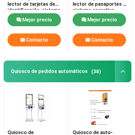
lector de tarjetas de
lector de pasaportes y
identificación, sistema
sistema operativo
operativo Windows 10
Windows 10 con luces
Mejor precio
Mejor precio
y color personalizable
LED personalizadas
para un auto servicio
para una mejor gestión
eficiente
de visitantes
Contacto
Contacto
Quiosco de pedidos automáticos
(38)
Quiosco de
Quiosco de auto-