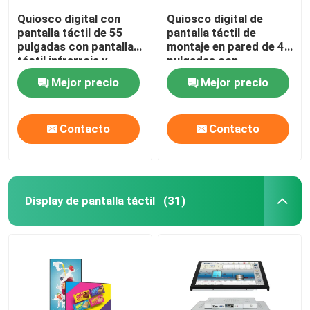
Quiosco digital con
Quiosco digital de
pantalla táctil de 55
pantalla táctil de
pulgadas con pantalla
montaje en pared de 43
táctil infrarroja y
pulgadas con
sistema operativo
almacenamiento SSD
Mejor precio
Mejor precio
Windows todo en uno
de 128 GB y pantalla
táctil capacitiva
Contacto
Contacto
Display de pantalla táctil
(31)