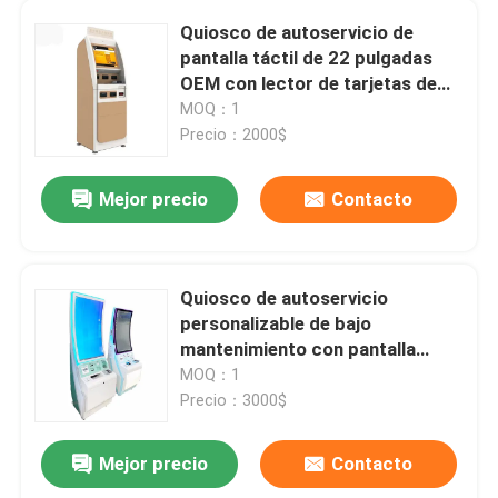
Quiosco de autoservicio de
Digitaces Whiteboard interactivo
pantalla táctil de 22 pulgadas
OEM con lector de tarjetas de
identificación e impresora de
MOQ：1
Pantalla publicitaria de alto brillo
recibos
Precio：2000$
Elevador que hace publicidad de la exhibición
Mejor precio
Contacto
Pantalla de visualización de la publicidad al aire libre
Quiosco de autoservicio
personalizable de bajo
Mesa de pantalla táctil interactiva
mantenimiento con pantalla
táctil de 43/32 pulgadas
MOQ：1
Precio：3000$
Pared que empalma del LCD
Mejor precio
Contacto
LCD que hace publicidad de la exhibición