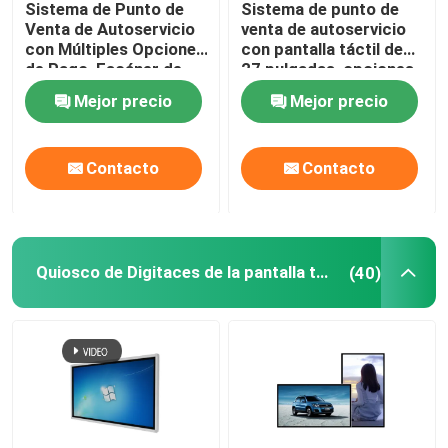
Sistema de Punto de
Sistema de punto de
Venta de Autoservicio
venta de autoservicio
con Múltiples Opciones
con pantalla táctil de
de Pago, Escáner de
27 pulgadas, opciones
Código de Barras y
de pago integradas y
Mejor precio
Mejor precio
Pantalla Táctil con
color personalizable
Luces LED
Contacto
Contacto
Quiosco de Digitaces de la pantalla táctil
(40)