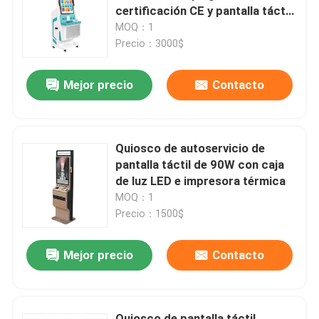
certificación CE y pantalla táctil
capacitiva para registro de
MOQ：1
Demostración de VR
hospital
Precio：3000$
Mejor precio
Contacto
Sobre nosotros
Viaje de la fábrica
Quiosco de autoservicio de
pantalla táctil de 90W con caja
Control de calidad
de luz LED e impresora térmica
MOQ：1
Precio：1500$
Contáctenos
Mejor precio
Contacto
Noticias
Blog
Quiosco de pantalla táctil