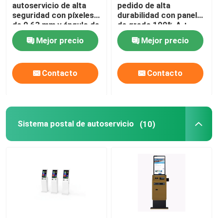
autoservicio de alta
pedido de alta
seguridad con píxeles
durabilidad con panel
de 0,63 mm y ángulo de
de grado 100% A +,
visión de 178° para
ángulo de visión de 178
Mejor precio
Mejor precio
transacciones seguras
° y características
anti-polvo y anti-
vandalismo
Contacto
Contacto
Sistema postal de autoservicio
(10)