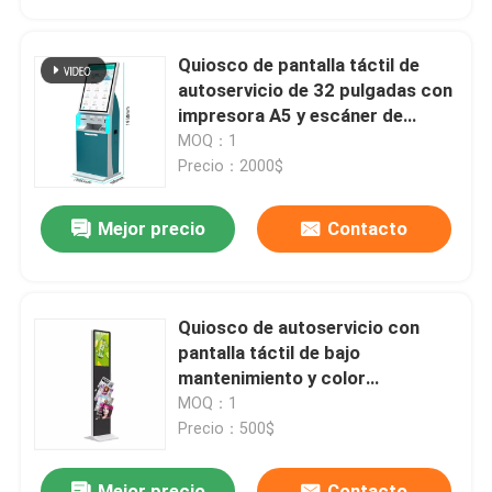
escaparate transparente del LCD
Quiosco de pantalla táctil de
autoservicio de 32 pulgadas con
impresora A5 y escáner de
códigos de barras
MOQ：1
Precio：2000$
Mejor precio
Contacto
Quiosco de autoservicio con
Deja un mensaje
pantalla táctil de bajo
¡Te llamaremos pronto!
mantenimiento y color
personalizable con opciones de
MOQ：1
tamaño de 22/32 pulgadas
Precio：500$
Mejor precio
Contacto