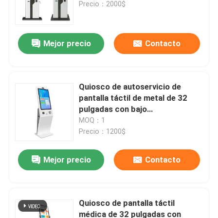
Precio：2000$
Mejor precio
Contacto
Quiosco de autoservicio de
pantalla táctil de metal de 32
pulgadas con bajo
mantenimiento para ordenar y
MOQ：1
pagar alimentos
Precio：1200$
Hogar
Mejor precio
Contacto
Productos
Quiosco de pantalla táctil
médica de 32 pulgadas con
Vídeos