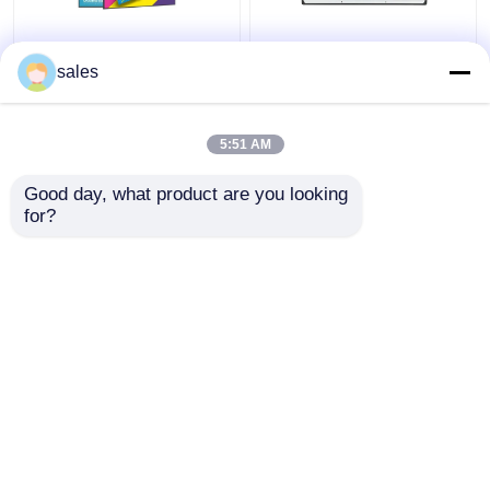
Display de pantalla
Monitor con pantalla
táctil capacitiva de 32
táctil IR de 22
sales
pulgadas con
pulgadas, PC todo en
clasificación IP55 para
uno, pantalla plana
aplicaciones de
interactiva
5:51 AM
Mejor precio
Mejor precio
quioscos
impermeable IP65
Good day, what product are you looking 
for?
Contacto
Contacto
Vea más
Inicio
Mapa del Sitio
Contactar Ahora
Desktop Site
Mapa del Sitio
política de privacidad