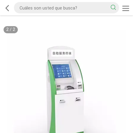
2
/
2