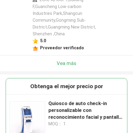
F,Guancheng Low-carbon
Industries Park,Shangcun
Community,Gongming Sub-
District,Guangming New District,
Shenzhen ,China
5.0
Proveedor verificado
Vea más
Obtenga el mejor precio por
Quiosco de auto check-in
personalizable con
reconocimiento facial y pantalla
de 21.5/24/27/32 pulgadas para
MOQ： 1
autoservicio eficiente