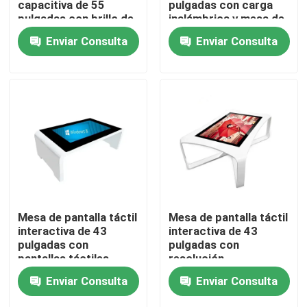
capacitiva de 55
pulgadas con carga
pulgadas con brillo de
inalámbrica y mesa de
500 cd/m2 y 10
café inteligente multi-
Demostración de VR
Enviar Consulta
Enviar Consulta
puntos táctiles
toque
Sobre nosotros
Viaje de la fábrica
Control de calidad
Contáctenos
Mesa de pantalla táctil
Mesa de pantalla táctil
interactiva de 43
interactiva de 43
pulgadas con
pulgadas con
Noticias
pantallas táctiles
resolución
capacitivas y mesa de
1920X1080 para
Enviar Consulta
Enviar Consulta
café inteligente de
aplicaciones de mesa
Blog
resolución 1920x1080
de café inteligente