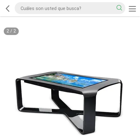
2
/
2