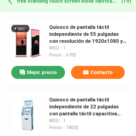
free standing touch screen kiosk fabricación en línea
(19)
Quiosco de pantalla táctil
independiente de 55 pulgadas
con resolución de 1920x1080 y
pantalla táctil infrarroja para
MOQ：1
autochequeo en aeropuertos
Precio：678$
Mejor precio
Contacto
Quiosco de pantalla táctil
independiente de 22 pulgadas
con pantalla táctil capacitiva
para pago de autoservicio
MOQ：1
Precio：1800$