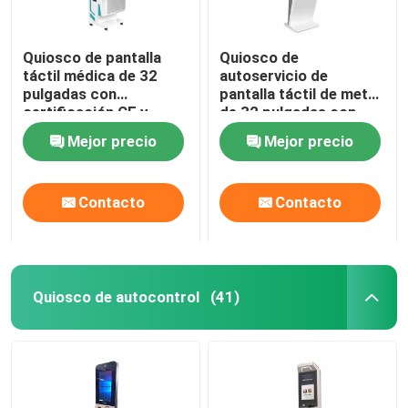
escaparate transparente del LCD
Quiosco de pantalla
Quiosco de
táctil médica de 32
autoservicio de
pulgadas con
pantalla táctil de metal
certificación CE y
de 32 pulgadas con
pantalla táctil
bajo mantenimiento
Mejor precio
Mejor precio
capacitiva para
para ordenar y pagar
registro de hospital
alimentos
Contacto
Contacto
Quiosco de autocontrol
(41)