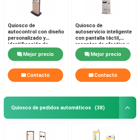
Quiosco de
Quiosco de
autocontrol con diseño
autoservicio inteligente
personalizado y
con pantalla táctil,
identificación de
receptor de efectivo y
huellas dactilares e
escáner de códigos de
Mejor precio
Mejor precio
impresora
barras
Contacto
Contacto
Quiosco de pedidos automáticos
(38)