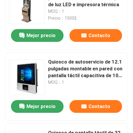
de luz LED e impresora térmica
MOQ：1
Demostración de VR
Precio：1500$
Mejor precio
Contacto
Sobre nosotros
Viaje de la fábrica
Quiosco de autoservicio de 12.1
pulgadas montable en pared con
Control de calidad
pantalla táctil capacitiva de 10
puntos para uso en interiores
MOQ：1
Contáctenos
Mejor precio
Contacto
Noticias
Blog
Quiosco de pantalla táctil de 32