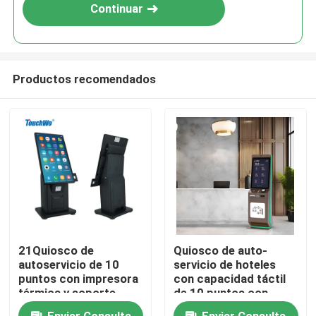
Continuar
Productos recomendados
Hogar
21Quiosco de
Quiosco de auto-
autoservicio de 10
servicio de hoteles
Productos
puntos con impresora
con capacidad táctil
térmica y soporte
de 10 puntos con
POS.5 pulgadas
resolución de
Vídeos
Enviar Consulta
Enviar Consulta