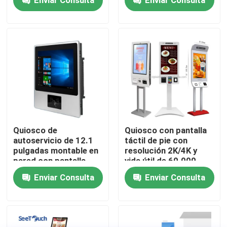
1920x1080 y diseño
de pie en el piso
Demostración de VR
Sobre nosotros
Viaje de la fábrica
Control de calidad
Quiosco de
Quiosco con pantalla
autoservicio de 12.1
táctil de pie con
pulgadas montable en
resolución 2K/4K y
Contáctenos
pared con pantalla
vida útil de 60.000
táctil capacitiva de 10
horas para
Enviar Consulta
Enviar Consulta
puntos para uso en
aplicaciones de
Noticias
interiores
autoservicio
Blog