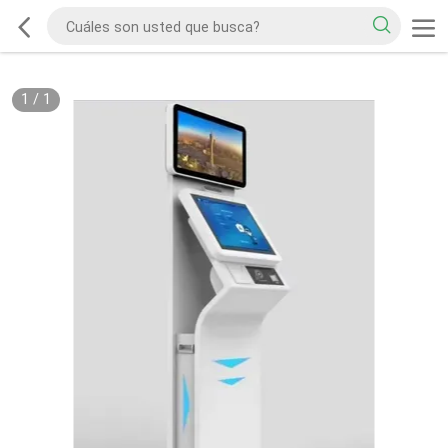
1
/
1