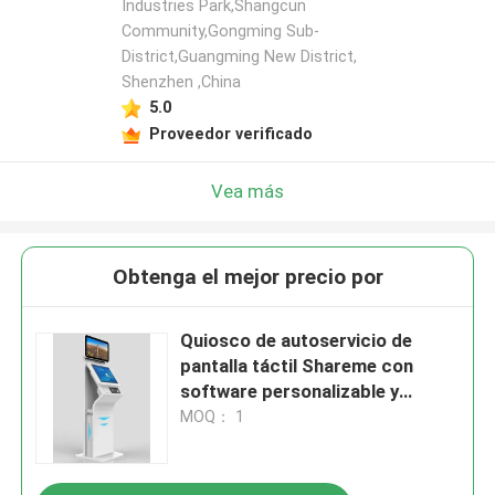
Industries Park,Shangcun
Community,Gongming Sub-
District,Guangming New District,
Shenzhen ,China
5.0
Proveedor verificado
Vea más
Obtenga el mejor precio por
Quiosco de autoservicio de
pantalla táctil Shareme con
software personalizable y
escáner de pasaportes en
MOQ： 1
tamaños de 22 pulgadas / 27
pulgadas / 32 pulgadas