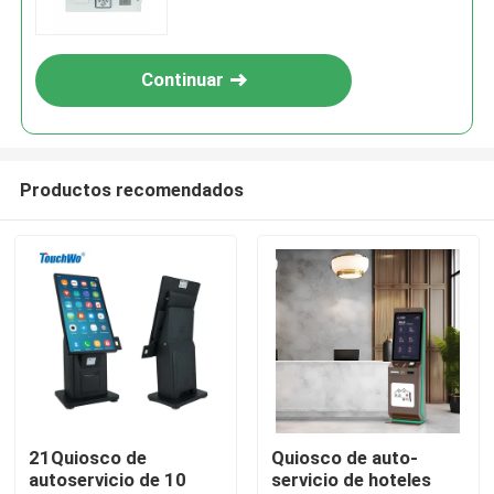
Continuar
Productos recomendados
Hogar
Productos
21Quiosco de
Quiosco de auto-
autoservicio de 10
servicio de hoteles
Vídeos