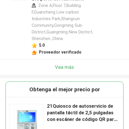
Zone A,Floor 7,Building
F,Guancheng Low-carbon
Industries Park,Shangcun
Community,Gongming Sub-
District,Guangming New District,
Shenzhen ,China
5.0
Proveedor verificado
Vea más
Obtenga el mejor precio por
21Quiosco de autoservicio de
pantalla táctil de 2,5 pulgadas
con escáner de código QR para
el registro y pago en el hospital